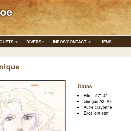
Joe
JOUETS
DIVERS
INFOS/CONTACT
LIENS
nique
Datas
Film - 57'14"
Gengas A2, A2'
Autre crayonné
Excellent état