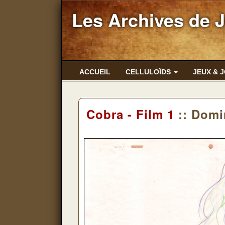
Les Archives de 
ACCUEIL
CELLULOÏDS
JEUX & 
Cobra - Film 1
:: Domi