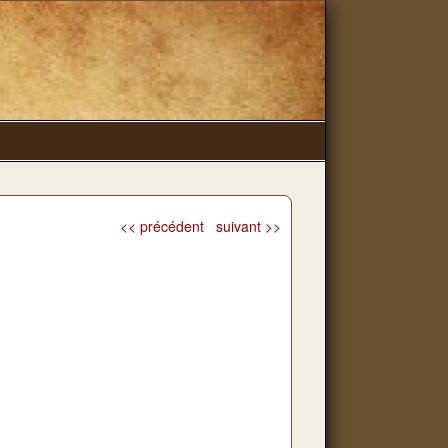
<< précédent
suivant >>