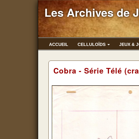
Les Archives de 
ACCUEIL
CELLULOÏDS
JEUX & 
Cobra - Série Télé (cr