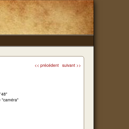
<< précédent
suivant >>
'48"
é "caméra"