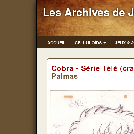
Les Archives de 
ACCUEIL
CELLULOÏDS
JEUX & 
Cobra - Série Télé (cr
Palmas