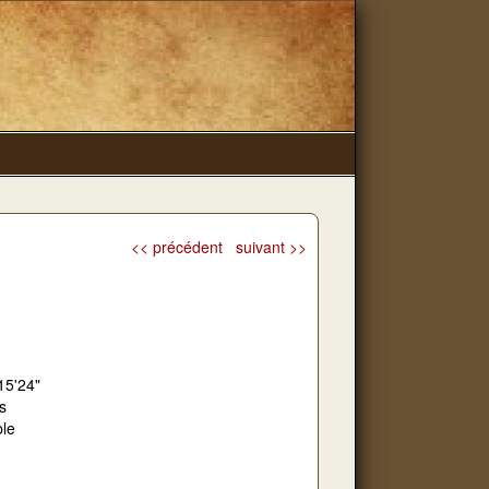
<< précédent
suivant >>
15'24"
s
ble