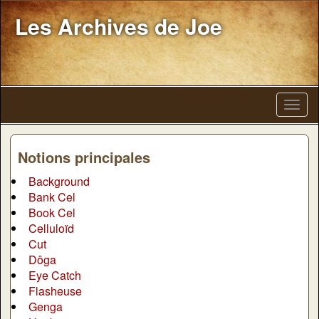
Les Archives de Joe
Notions principales
Background
Bank Cel
Book Cel
Celluloïd
Cut
Dôga
Eye Catch
Flasheuse
Genga