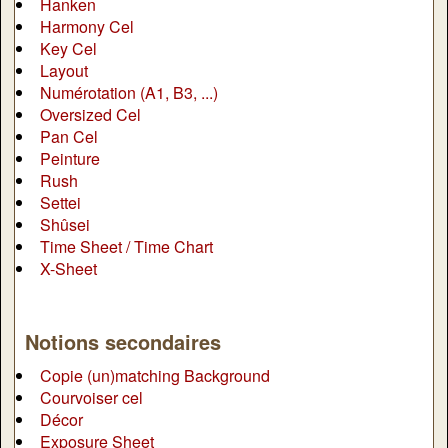
Hanken
Harmony Cel
Key Cel
Layout
Numérotation (A1, B3, ...)
Oversized Cel
Pan Cel
Peinture
Rush
Settei
Shûsei
Time Sheet / Time Chart
X-Sheet
Notions secondaires
Copie (un)matching Background
Courvoiser cel
Décor
Exposure Sheet