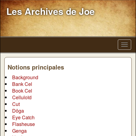
Les Archives de Joe
Notions principales
Background
Bank Cel
Book Cel
Celluloïd
Cut
Dôga
Eye Catch
Flasheuse
Genga