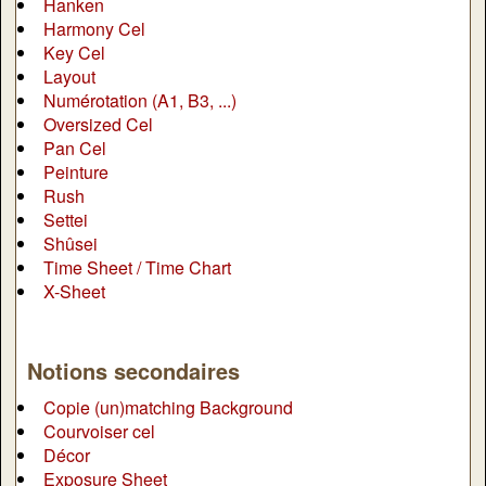
Hanken
Harmony Cel
Key Cel
Layout
Numérotation (A1, B3, ...)
Oversized Cel
Pan Cel
Peinture
Rush
Settei
Shûsei
Time Sheet / Time Chart
X-Sheet
Notions secondaires
Copie (un)matching Background
Courvoiser cel
Décor
Exposure Sheet