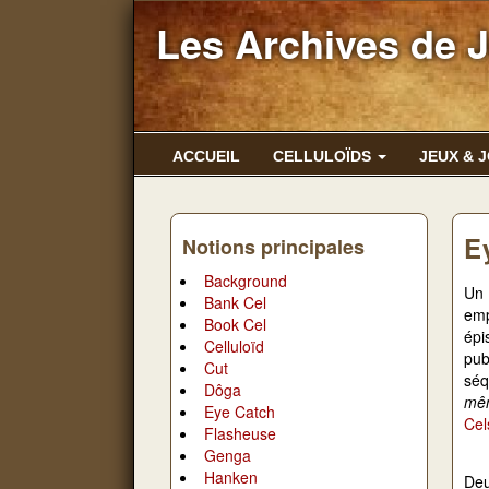
Les Archives de 
ACCUEIL
CELLULOÏDS
JEUX & 
E
Notions principales
Background
Un 
Bank Cel
emp
Book Cel
épi
Celluloïd
pub
Cut
séq
Dôga
mêm
Eye Catch
Cel
Flasheuse
Genga
Hanken
Deu