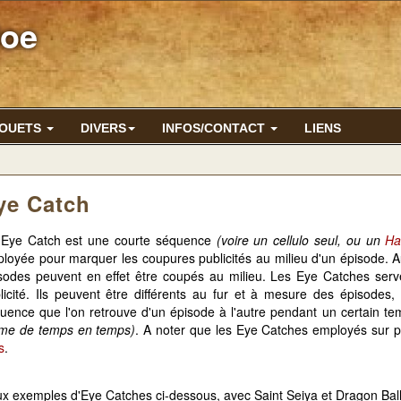
Joe
JOUETS
DIVERS
INFOS/CONTACT
LIENS
ye Catch
Eye Catch est une courte séquence
(voire un cellulo seul, ou un
Ha
loyée pour marquer les coupures publicités au milieu d'un épisode. Au
sodes peuvent en effet être coupés au milieu. Les Eye Catches serve
licité. Ils peuvent être différents au fur et à mesure des épisodes,
uence que l'on retrouve d'un épisode à l'autre pendant un certain t
e de temps en temps)
. A noter que les Eye Catches employés sur p
s
.
x exemples d'Eye Catches ci-dessous, avec Saint Seiya et Dragon Ball