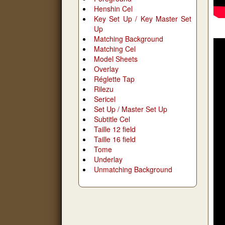
Henshin Cel
Key Set Up / Key Master Set
Up
Matching Background
Matching Cel
Model Sheets
Overlay
Réglette Tap
Rilezu
Sericel
Set Up / Master Set Up
Subtitle Cel
Taille 12 field
Taille 16 field
Tome
Underlay
Unmatching Background