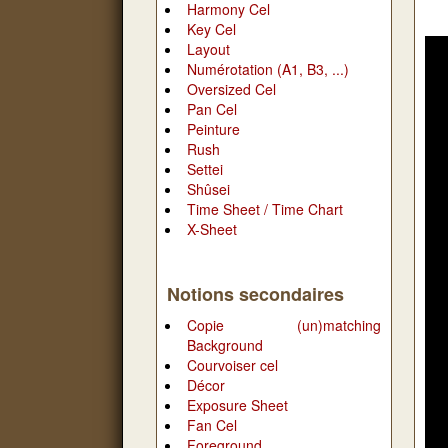
Harmony Cel
Key Cel
Layout
Numérotation (A1, B3, ...)
Oversized Cel
Pan Cel
Peinture
Rush
Settei
Shûsei
Time Sheet / Time Chart
X-Sheet
Notions secondaires
Copie (un)matching
Background
Courvoiser cel
Décor
Exposure Sheet
Fan Cel
Foreground