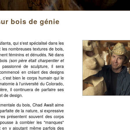
sur bois de génie
tlanta, qui s'est spécialisé dans les
t les nombreuses textures de bois,
lement féminins et dénudés. Né dans
 bois
(son père était charpentier et
passionné de sculpture, il sera
a commencé en créant des designs
e, c'est bien le corps humain qui le
natomie à l'université du Colorado,
ère, il continuera de parfaire ses
et de design.
damentale du bois, Chad Awalt aime
rfaite de la nature, si expressive
ures présentent souvent des corps
 pousse à combler les "manques"
t en y ajoutant même parfois des