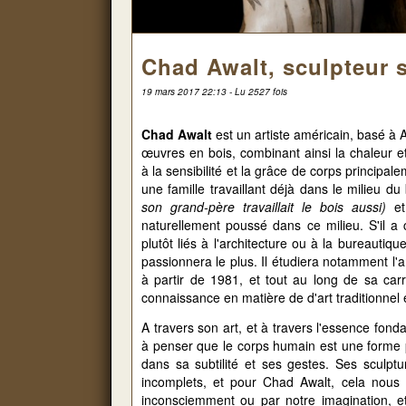
Chad Awalt, sculpteur 
19 mars 2017 22:13 - Lu 2527 fois
Chad Awalt
est un artiste américain, basé à A
œuvres en bois, combinant ainsi la chaleur e
à la sensibilité et la grâce de corps principa
une famille travaillant déjà dans le milieu du
son grand-père travaillait le bois aussi)
et 
naturellement poussé dans ce milieu. S'il 
plutôt liés à l'architecture ou à la bureautiqu
passionnera le plus. Il étudiera notamment l'a
à partir de 1981, et tout au long de sa carri
connaissance en matière de d'art traditionnel 
A travers son art, et à travers l'essence fon
à penser que le corps humain est une forme pa
dans sa subtilité et ses gestes. Ses sculpt
incomplets, et pour Chad Awalt, cela nous
inconsciemment ou par notre imagination, e