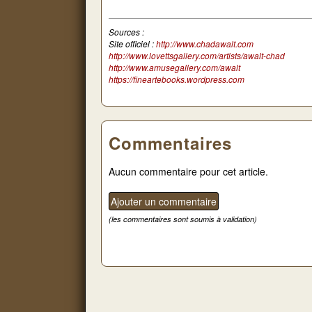
Sources :
Site officiel :
http://www.chadawalt.com
http://www.lovettsgallery.com/artists/awalt-chad
http://www.amusegallery.com/awalt
https://fineartebooks.wordpress.com
Commentaires
Aucun commentaire pour cet article.
(les commentaires sont soumis à validation)