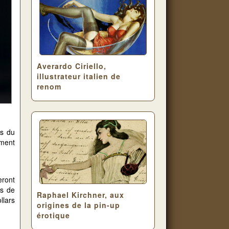
Averardo Ciriello,
illustrateur italien de
renom
rs du
ement
eront
es de
Raphael Kirchner, aux
llars
origines de la pin-up
érotique