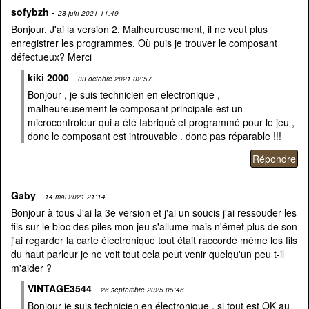
sofybzh
-
28 juin 2021 11:49
Bonjour, J'ai la version 2. Malheureusement, il ne veut plus
enregistrer les programmes. Où puis je trouver le composant
défectueux? Merci
kiki 2000
-
03 octobre 2021 02:57
Bonjour , je suis technicien en electronique ,
malheureusement le composant principale est un
microcontroleur qui a été fabriqué et programmé pour le jeu ,
donc le composant est introuvable . donc pas réparable !!!
Gaby
-
14 mai 2021 21:14
Bonjour à tous J'ai la 3e version et j'ai un soucis j'ai ressouder les
fils sur le bloc des piles mon jeu s'allume mais n'émet plus de son
j'ai regarder la carte électronique tout était raccordé même les fils
du haut parleur je ne voit tout cela peut venir quelqu'un peu t-il
m'aider ?
VINTAGE3544
-
26 septembre 2025 05:46
Bonjour je suis technicien en électronique , si tout est OK au