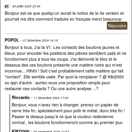
pj
-
26 juillet 2025 23:06
Bonjour est-ce que quelqu'un aurait la notice de la 3e version et
pourrait me dire comment traduire en français merci beaucoup
POPOL
-
07 décembre 2024 16:19
Bonjour à tous, J'ai la V1. Les contacts des boutons jaunes et
bleus, pour encoder les positions des pièces semblent usés et ne
fonctionnent plus à tous les coups. J'ai démonté le bloc et le
dessous des ces boutons présente une matière noire qui m'est
inconnue... Hihihi ! Soit c'est probablement cette matière qui fait
"contact". Elle semble usée. Par quoi la remplacer ? @ Kiki2000
ou qqn d'autre : auriez-vous une proposition simple pour
restaurer ces contacts ? Ou une autre analyse ...?
Riccardo
-
11 décembre 2024 17:24
Bonjour, vous n’avez rien à changer, prenez un papier de
verre très fin, spécialement pour polir le métal, donc très fin !
Passer le dessus jusqu’à ce que la couleur redevienne
normal , les boutons fonctionneront comme au premier jour.
KIKI2000
-
26 septembre 2025 14:57